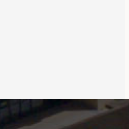
治
理
学
术
研
讨
会
教
学
师风采
子风华
查看更多
查看更多