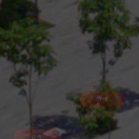
董佳汝，女，中共预
备党员，公共管理学
中共预备党员，南开
院2023级劳动与社会
大学经济学博士。山
保障2班本科生。现
东财经大学副教授，
任劳动与社会保障2
硕士生导师。 长期
班班长、全国创联赛
聚焦于土地出让、区
事组织中心成员，荣
域经济和环境规制等
获2024-2025学年度
相关领域研究。为本
国家奖学金。入学以
科生和研究生讲授
来各科成...
《宏观经济学》《政
府规制经...
详情
详情