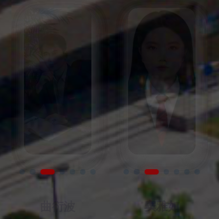
冯志艳 校教
董佳汝
学创新一等奖