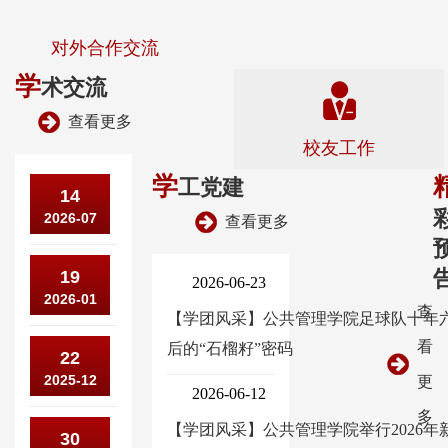
对外合作交流
学
术交流
查看更多
校友工作
学
工党建
公
14
2026-07
共
查看更多
管
喜
19
理
2026-06-23
2026-01
报
学
查
【学团风采】公共管理学院足球队十年
｜
院
看
后的“石榴籽”密码
公
22
公
受
2025-12
共
更
共
2026-06-12
邀
管
多
管
参
【学团风采】公共管理学院举行2026年
公
30
理