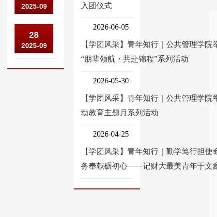
理
加
入团仪式
2025-09
共
学
学
中
管
院
2026-06-05
院
公
28
国
理
8
司
【学团风采】青年知行｜公共管理学院
2025-09
共
人
学
名
红
“朋辈领航・共赴锦程”系列活动
管
口
院
教
运
理
学
受
2026-05-30
师
团
学
会
邀
【学团风采】青年知行｜公共管理学院
入
队
院
2026
参
动教育主题月系列活动
选
入
获
年
加
中
选
3
2026-04-25
年
中
国
2025
项
会
【学团风采】青年知行｜勤学笃行担使命
国
知
年
教
务奉献砺初心——记财大最美青年于文
全
网
度
育
球
“2025
山
部
治
全
东
人
理
国