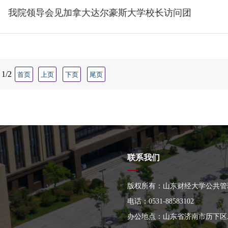
我院领导会见加拿大达尔豪斯大学校长访问团
1/2
首页
上页
下页
尾页
联系我们
版权所有：山东财经大学公共管
电话：0531-88583102
办公地点：山东省济南市历下区二