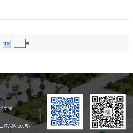
页
理学院
环东路7366号
-