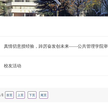
真情切意授经验，踔厉奋发创未来——公共管理学院举办
校友活动
/1
首页
上页
下页
尾页