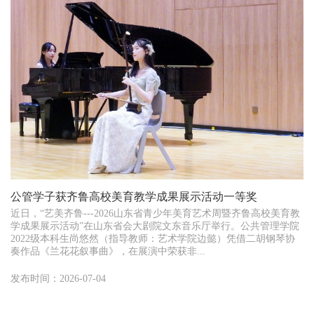
公管学子获齐鲁高校美育教学成果展示活动一等奖
近日，“艺美齐鲁---2026山东省青少年美育艺术周暨齐鲁高校美育教
学成果展示活动”在山东省会大剧院文东音乐厅举行。公共管理学院
2022级本科生尚悠然（指导教师：艺术学院边懿）凭借二胡钢琴协
奏作品《兰花花叙事曲》，在展演中荣获非...
发布时间：2026-07-04