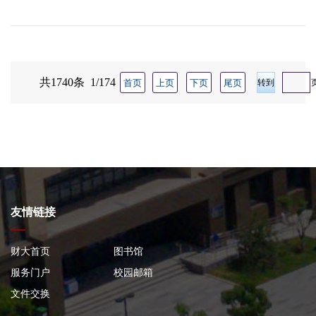
共1740条 1/174
首页
上页
下页
尾页
友情链接
财大首页
图书馆
服务门户
校园邮箱
文件交换