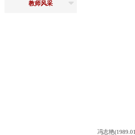
教师风采
冯志艳(198