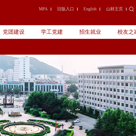
MPA
旧版入口
English
山财主页
党团建设
学工党建
招生就业
校友之