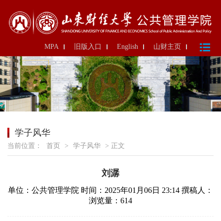
MPA
旧版入口
English
山财主页
学子风华
当前位置：
首页
>
学子风华
> 正文
刘潺
单位：公共管理学院
时间：2025年01月06日 23:14
撰稿人：
浏览量：
614