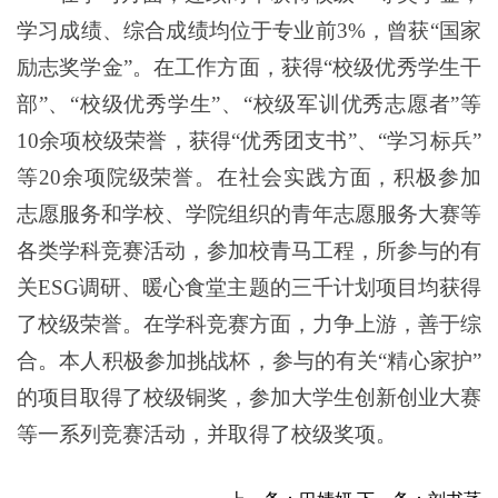
学习成绩、综合成绩均位于专业前
3%
，曾获
“
国家
励志奖学金
”
。在工作方面，
获
得
“
校级优秀学生干
部
”
、
“
校级优秀学生
”
、
“
校级军训优秀志愿者
”
等
10
余项校级荣誉，获
得
“
优秀团支书
”
、
“
学习标兵
”
等
20
余项院级荣誉。在社会实践方面，积极参加
志愿服务和学校、学院组织的青年志愿服务大赛等
各类学科竞赛活动，参加校青马工程，所参与的有
关
ESG
调研、暖心食堂主题的三千计划项目均获得
了校级荣誉。在学科竞赛方面，力争上游，善于综
合。本人积极参加挑战杯，参与的有关
“
精心家护
”
的项目取得了校级铜奖，参加大学生创新创业大赛
等一系列竞赛活动，并取得了校级奖项。