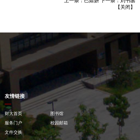
上一条：
巴婧妍
下一条：
刘书菡
【
关闭
】
友情链接
财大首页
图书馆
服务门户
校园邮箱
文件交换