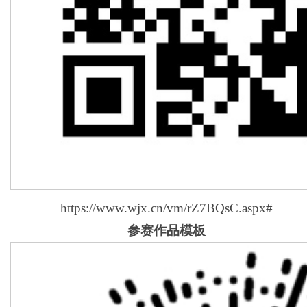
https://www.wjx.cn/vm/rZ7BQsC.aspx#
参赛作品模板