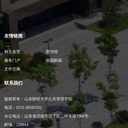
友情链接
财大首页
图书馆
服务门户
校园邮箱
文件交换
联系我们
版权所有：山东财经大学公共管理学院
电话：0531-88583102
办公地点：山东省济南市历下区二环东路7366号
-
邮编：250014