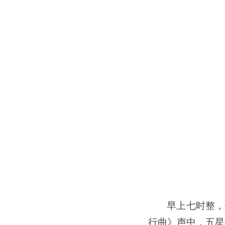
早上七时整，
行曲》声中，五星