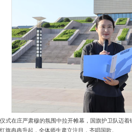
仪式在庄严肃穆的氛围中拉开帷幕，国旗护卫队迈着
红旗冉冉升起，全体师生肃立注目，齐唱国歌。