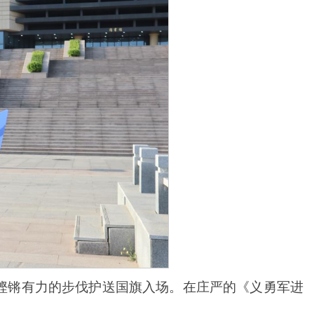
铿锵有力的步伐护送国旗入场。在庄严的《义勇军进