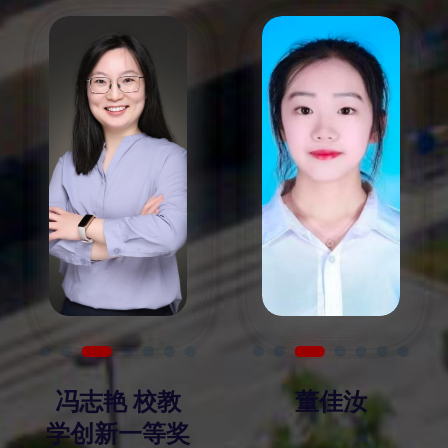
冯志艳 校教
董佳汝
学创新一等奖