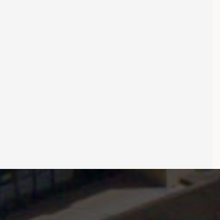
治
理
学
术
研
讨
会
教
学
师风采
子风华
查看更多
查看更多