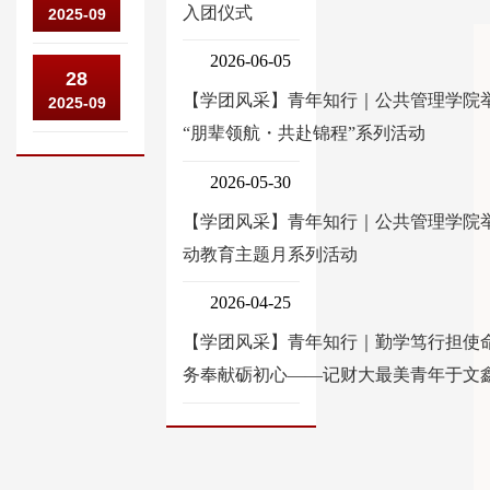
理
加
入团仪式
2025-09
共
学
学
中
管
院
2026-06-05
院
公
28
国
理
8
司
【学团风采】青年知行｜公共管理学院
2025-09
共
人
学
名
红
“朋辈领航・共赴锦程”系列活动
管
口
院
教
运
理
学
受
2026-05-30
师
团
学
会
邀
【学团风采】青年知行｜公共管理学院
入
队
院
2026
参
动教育主题月系列活动
选
入
获
年
加
中
选
3
2026-04-25
年
中
国
2025
项
会
【学团风采】青年知行｜勤学笃行担使命
国
知
年
教
务奉献砺初心——记财大最美青年于文
全
网
度
育
球
“2025
山
部
治
全
东
人
理
国