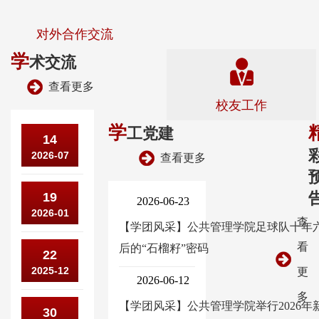
对外合作交流
学
术交流
查看更多
校友工作
学
工党建
公
14
2026-07
共
查看更多
管
喜
19
理
2026-06-23
2026-01
报
学
查
【学团风采】公共管理学院足球队十年
｜
院
看
后的“石榴籽”密码
公
22
公
受
2025-12
共
更
共
2026-06-12
邀
管
多
管
参
【学团风采】公共管理学院举行2026年
公
30
理