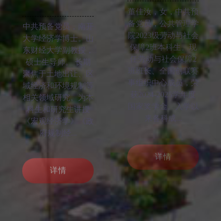
董佳汝，女，中共预
备党员，公共管理学
中共预备党员，南开
院2023级劳动与社会
大学经济学博士。山
保障2班本科生。现
东财经大学副教授，
任劳动与社会保障2
硕士生导师。 长期
班班长、全国创联赛
聚焦于土地出让、区
事组织中心成员，荣
域经济和环境规制等
获2024-2025学年度
相关领域研究。为本
国家奖学金。入学以
科生和研究生讲授
来各科成...
《宏观经济学》《政
府规制经...
详情
详情