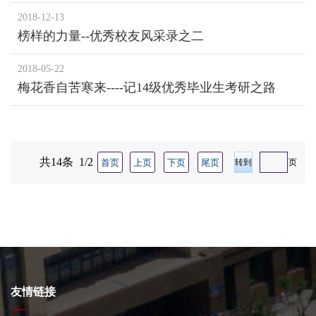
2018-12-13
榜样的力量--优秀校友风采录之二
2018-05-22
梅花香自苦寒来----记14级优秀毕业生考研之路
（三） 刘心平
共14条 1/2
首页
上页
下页
尾页
页
友情链接