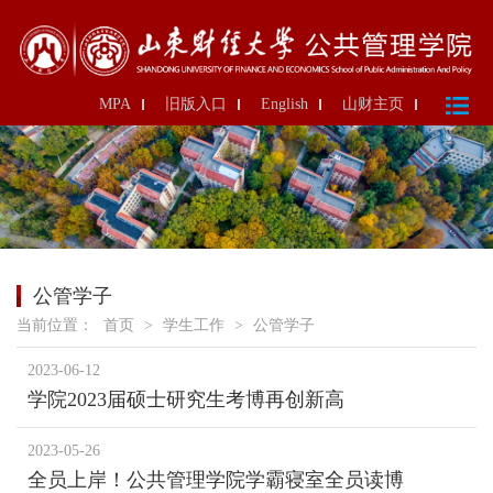
MPA
旧版入口
English
山财主页
公管学子
当前位置：
首页
>
学生工作
>
公管学子
2023-06-12
学院2023届硕士研究生考博再创新高
2023-05-26
全员上岸！公共管理学院学霸寝室全员读博