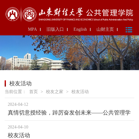
MPA
旧版入口
English
山财主页
校友活动
当前位置：
首页
>
校友之家
>
校友活动
2024-04-12
真情切意授经验，踔厉奋发创未来——公共管理学
院举办2021届优秀校友经验分享会
2024-04-10
校友活动