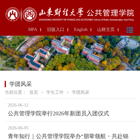
MPA
旧版入口
English
山财主页
学团风采
当前位置：
首页
>
学生工作
>
学团风采
2026-06-12
公共管理学院举行2026年新团员入团仪式
2026-06-05
青年知行｜公共管理学院举办“朋辈领航・共赴锦