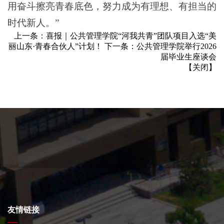
用奋斗擦亮青春底色，努力成为有理想、有担当的
时代新人。”
上一条：
喜报｜公共管理学院“河我共青”团队项目入选“美
丽山东·青春合伙人”计划！
下一条：
公共管理学院举行2026
届毕业生座谈会
【
关闭
】
友情链接